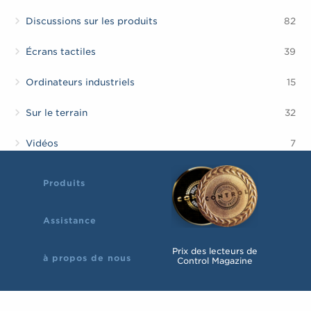
Discussions sur les produits
82
Écrans tactiles
39
Ordinateurs industriels
15
Sur le terrain
32
Vidéos
7
Produits
Assistance
Prix des lecteurs de
à propos de nous
Control Magazine