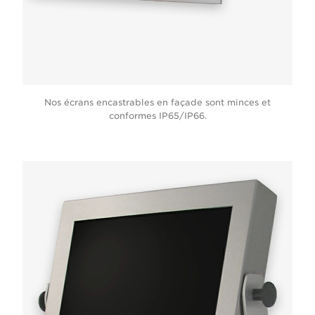
Nos écrans encastrables en façade sont minces et
conformes IP65/IP66.