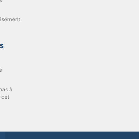
cisément
s
e
pas à
 cet