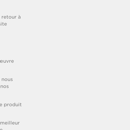
 retour à
ite
’œuvre
e nous
 nos
e produit
 meilleur
le