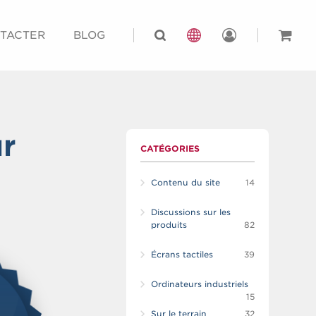
TACTER
BLOG
ur
CATÉGORIES
Contenu du site
14
Discussions sur les
produits
82
Écrans tactiles
39
Ordinateurs industriels
15
Sur le terrain
32