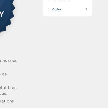
Vidéos
7
ions sous
e ce
état bien
que.
rations